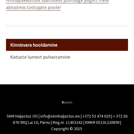
Hinnapakkumise saamiseks pöörduge julgelt meie
abivalmis töötajate poole!
Kinnisvara hooldamine
Katuste lumest puhastamine
SKM Haljastus OÜ | info@skmhaljastus.ee | +372 53 474 029 | + 372 56
876 991| Lai 10, Pärnu | Reg.nr. 11453242 | KMKR EE101220899 |
Copyright © 2015