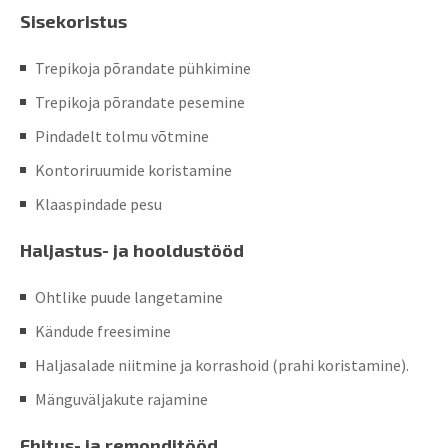
Sisekoristus
Trepikoja põrandate pühkimine
Trepikoja põrandate pesemine
Pindadelt tolmu võtmine
Kontoriruumide koristamine
Klaaspindade pesu
Haljastus- ja hooldustööd
Ohtlike puude langetamine
Kändude freesimine
Haljasalade niitmine ja korrashoid (prahi koristamine).
Mänguväljakute rajamine
Ehitus- ja remonditööd